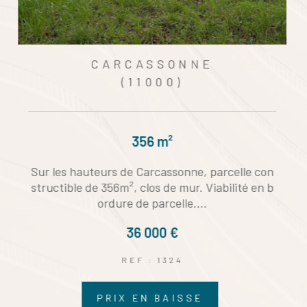
CARCASSONNE
(11000)
4 pièces - 91 m²
CARCASSONNE centre-ville, bel et grand appa
rtement T4 lumineux de 91 m2 vendu meublé,a
u 1er étage d'un immeuble très...
129 000 €
REF : 1341
NOUVEAUTÉ