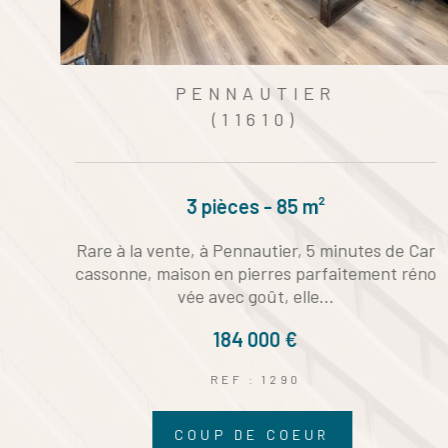
CARCASSONNE
(11000)
6 pièces - 158 m²
r
À quelques minutes de Carcassonne , au cœur
o
d’un environnement résidentiel recherché offr
ant un cadre de vie...
418 000 €
REF : 791
COUP DE COEUR