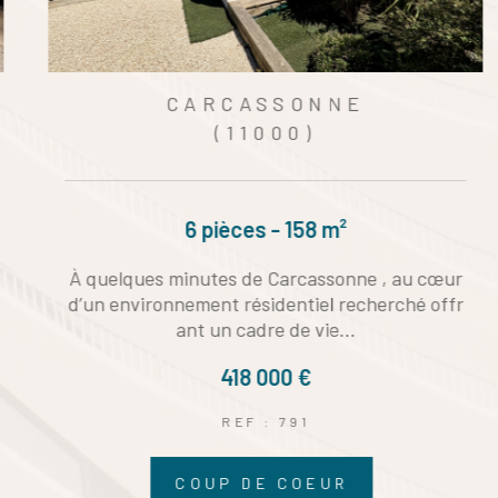
CARCASSONNE
(11000)
356 m²
Sur les hauteurs de Carcassonne, parcelle con
structible de 356m², clos de mur. Viabilité en b
ordure de parcelle....
36 000 €
REF : 1324
PRIX EN BAISSE