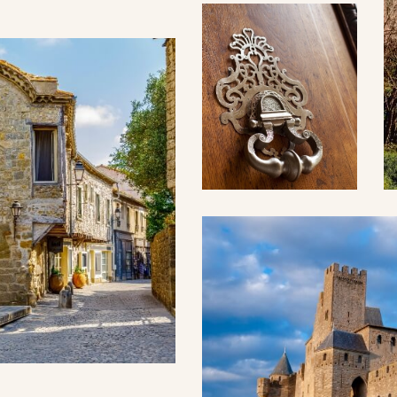
Terrasse
.
FILTRER PAR
u 04 48 49 01 00, nos équipes sont
Exclusivités
RECHERCHER