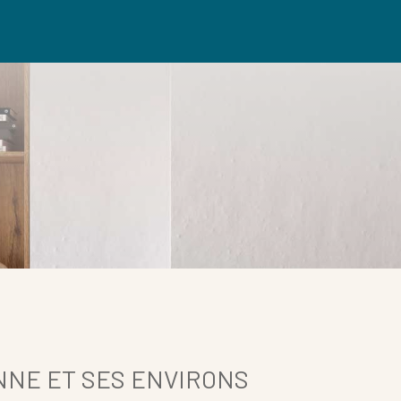
che
pond à vos critères
NNE ET SES ENVIRONS