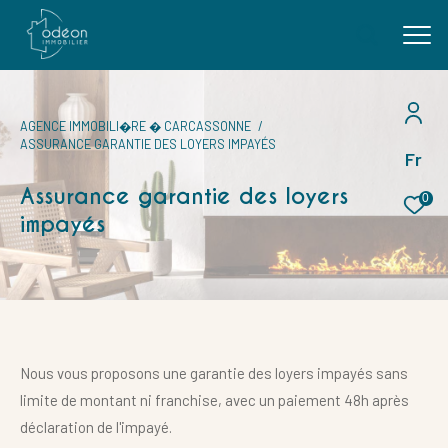
AGENCE IMMOBILI�RE � CARCASSONNE
ASSURANCE GARANTIE DES LOYERS IMPAYÉS
Fr
Effectuer une recherche
Assurance garantie des loyers
et trouver le bien qui correspond à vos critères
0
impayés
Type
d'offre
Vente
Type
de
Type de bien
bien
Nous vous proposons une garantie des loyers impayés sans
Ville
limite de montant ni franchise, avec un paiement 48h après
déclaration de l'impayé.