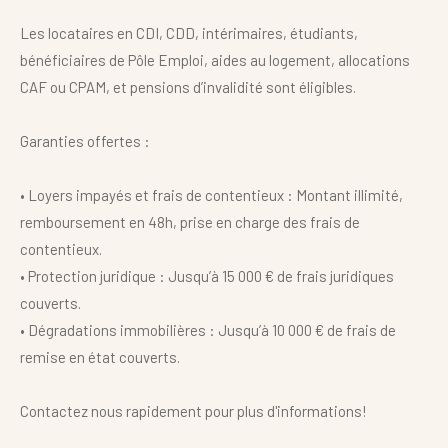
Les locataires en CDI, CDD, intérimaires, étudiants,
bénéficiaires de Pôle Emploi, aides au logement, allocations
CAF ou CPAM, et pensions d’invalidité sont éligibles.
Garanties offertes :
• Loyers impayés et frais de contentieux : Montant illimité,
Référence
remboursement en 48h, prise en charge des frais de
contentieux.
• Protection juridique : Jusqu’à 15 000 € de frais juridiques
couverts.
AFFINER LES CRITÈRES
• Dégradations immobilières : Jusqu’à 10 000 € de frais de
Terrasse
Parking
Piscine
remise en état couverts.
FILTRER PAR
Contactez nous rapidement pour plus d'informations!