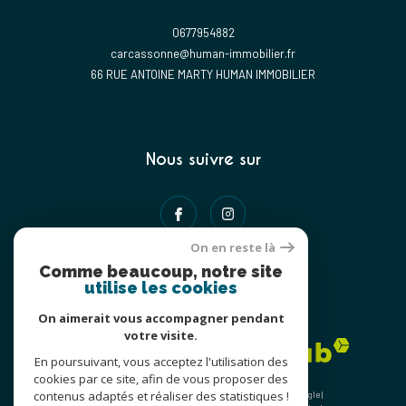
0677954882
carcassonne@human-immobilier.fr
66 RUE ANTOINE MARTY HUMAN IMMOBILIER
Nous suivre sur
On en reste là
Comme beaucoup, notre site
utilise les cookies
Adhérents
On aimerait vous accompagner pendant
votre visite.
En poursuivant, vous acceptez l'utilisation des
cookies par ce site, afin de vous proposer des
contenus adaptés et réaliser des statistiques !
© 2026 | Tous droits réservés | Traduction powered by Google |