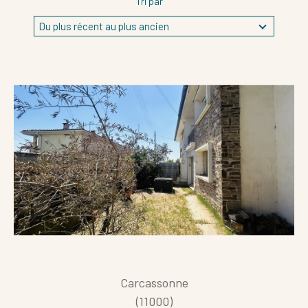
Tri par
Du plus récent au plus ancien
Référence
AFFINER LES CRITÈRES
Terrasse
Parking
Piscine
FILTRER PAR
Carcassonne
(11000)