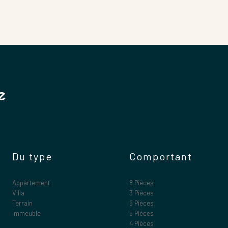
e
Du type
Comportant
Appartement
8 Pièces
Villa
3 Pièces
Terrain
6 Pièces
Immeuble
5 Pièces
4 Pièces