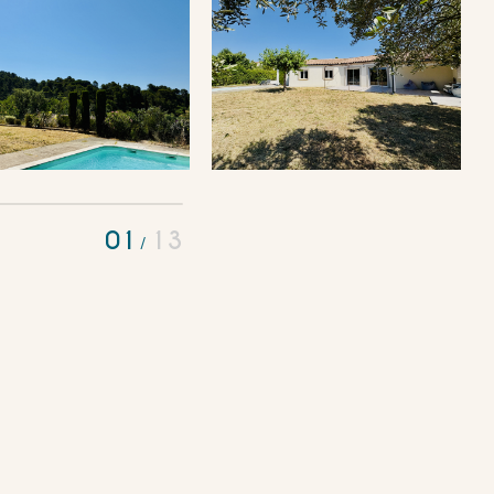
01
13
/