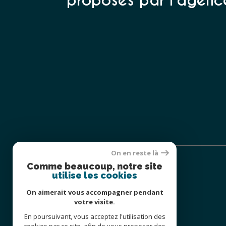
proposés par l'agenc
On en reste là
Comme beaucoup, notre site
utilise les cookies
On aimerait vous accompagner pendant
HUMAN IMMOBILIER
votre visite.
En poursuivant, vous acceptez l'utilisation des
0677954882