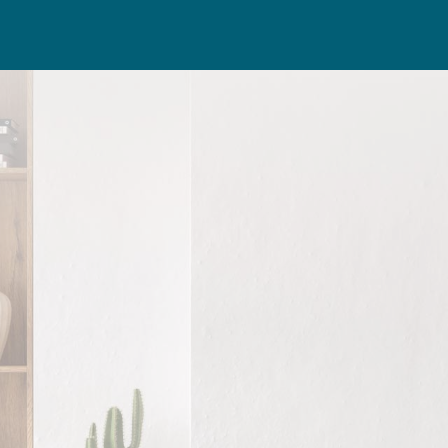
che
pond à vos critères