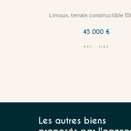
Limoux, terrain constructible 1
45 000 €
Coups de coeur
REF : 1163
Les autres biens