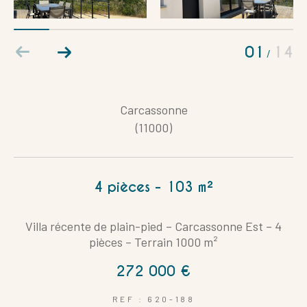
Coups de coeur
Exclusivités
Nouveautés
01
14
/
RECHERCHER
Carcassonne
(11000)
4 pièces - 103 m²
Villa récente de plain-pied – Carcassonne Est – 4
pièces – Terrain 1000 m²
272 000 €
REF : 620-188