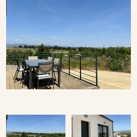
Référence
AFFINER LES CRITÈRES
Terrasse
Parking
Piscine
FILTRER PAR