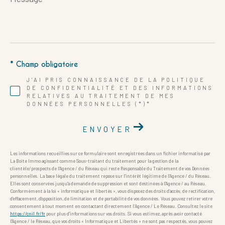
*
* Champ obligatoire
J'AI PRIS CONNAISSANCE DE LA POLITIQUE
DE CONFIDENTIALITÉ ET DES INFORMATIONS
RELATIVES AU TRAITEMENT DE MES
DONNÉES PERSONNELLES (*)*
ENVOYER
Les informations recueillies sur ce formulaire sont enregistrées dans un fichier informatisé par
La Boite Immo agissant comme Sous-traitant du traitement pour la gestion de la
clientèle/prospects de l'Agence / du Réseau qui reste Responsable du Traitement de vos Données
personnelles. La base légale du traitement repose sur l'intérêt légitime de l'Agence / du Réseau.
Elles sont conservées jusqu'à demande de suppression et sont destinées à l'Agence / au Réseau.
Conformément à la loi « informatique et libertés », vous disposez des droits d’accès, de rectification,
d’effacement, d’opposition, de limitation et de portabilité de vos données. Vous pouvez retirer votre
consentement à tout moment en contactant directement l’Agence / Le Réseau. Consultez le site
https://cnil.fr/fr
pour plus d’informations sur vos droits. Si vous estimez, après avoir contacté
l'Agence / le Réseau, que vos droits « Informatique et Libertés » ne sont pas respectés, vous pouvez