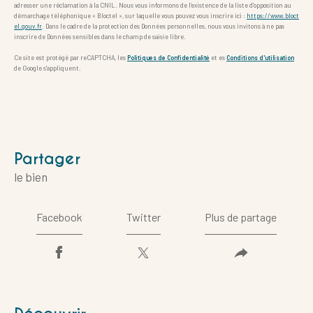
adresser une réclamation à la CNIL. Nous vous informons de l’existence de la liste d'opposition au
démarchage téléphonique « Bloctel », sur laquelle vous pouvez vous inscrire ici :
https://www.bloct
el.gouv.fr
. Dans le cadre de la protection des Données personnelles, nous vous invitons à ne pas
inscrire de Données sensibles dans le champ de saisie libre.
Ce site est protégé par reCAPTCHA, les
Politiques de Confidentialité
et es
Conditions d'utilisation
de Google s'appliquent.
partager
le bien
Facebook
Twitter
Plus de partage