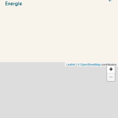
Energie
Leaflet
|
© OpenStreetMap
contributors
+
−