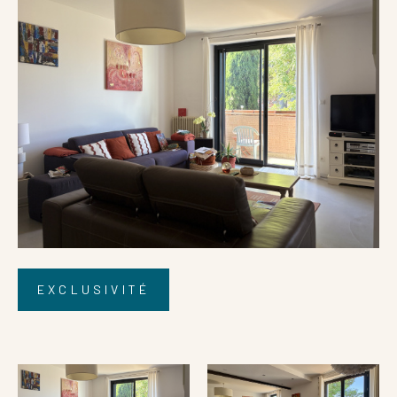
Référence
AFFINER LES CRITÈRES
EXCLUSIVITÉ
Terrasse
Parking
Piscine
FILTRER PAR