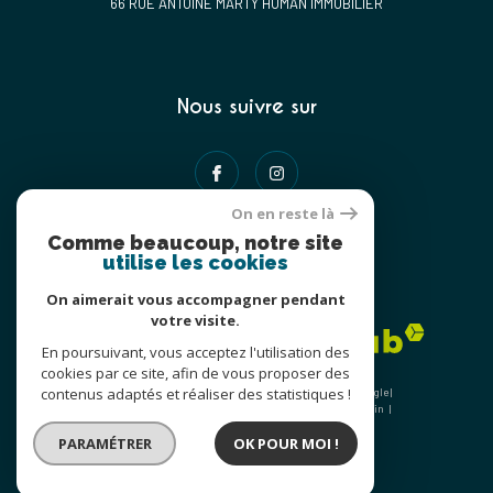
66 RUE ANTOINE MARTY HUMAN IMMOBILIER
Nous suivre sur
On en reste là
Comme beaucoup, notre site
utilise les cookies
Adhérents
On aimerait vous accompagner pendant
votre visite.
En poursuivant, vous acceptez l'utilisation des
cookies par ce site, afin de vous proposer des
contenus adaptés et réaliser des statistiques !
© 2026 | Tous droits réservés | Traduction powered by Google |
Nos honoraires
Plan du site
Mentions légales
Admin
Nos partenaires
Politique RGPD
Cookies
PARAMÉTRER
OK POUR MOI !