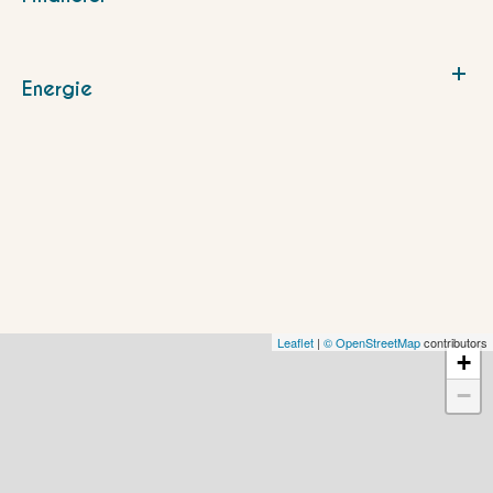
Energie
Leaflet
|
© OpenStreetMap
contributors
+
−