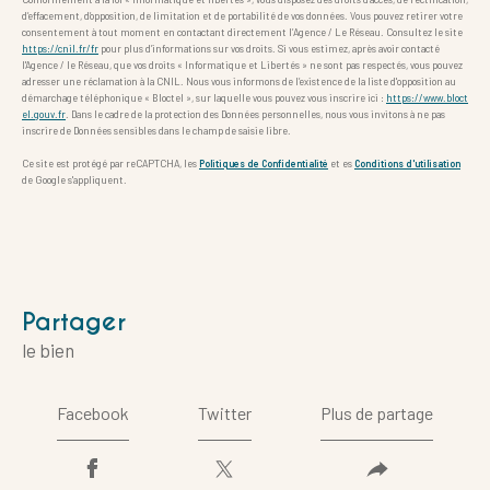
d’effacement, d’opposition, de limitation et de portabilité de vos données. Vous pouvez retirer votre
consentement à tout moment en contactant directement l’Agence / Le Réseau. Consultez le site
https://cnil.fr/fr
pour plus d’informations sur vos droits. Si vous estimez, après avoir contacté
l'Agence / le Réseau, que vos droits « Informatique et Libertés » ne sont pas respectés, vous pouvez
adresser une réclamation à la CNIL. Nous vous informons de l’existence de la liste d'opposition au
démarchage téléphonique « Bloctel », sur laquelle vous pouvez vous inscrire ici :
https://www.bloct
el.gouv.fr
. Dans le cadre de la protection des Données personnelles, nous vous invitons à ne pas
inscrire de Données sensibles dans le champ de saisie libre.
Ce site est protégé par reCAPTCHA, les
Politiques de Confidentialité
et es
Conditions d'utilisation
de Google s'appliquent.
partager
le bien
Facebook
Twitter
Plus de partage