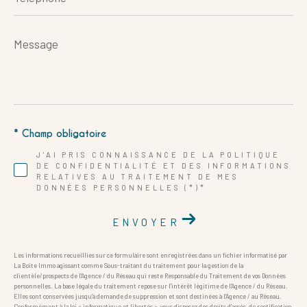
Message
*
* Champ obligatoire
J'AI PRIS CONNAISSANCE DE LA POLITIQUE
DE CONFIDENTIALITÉ ET DES INFORMATIONS
RELATIVES AU TRAITEMENT DE MES
DONNÉES PERSONNELLES (*)*
ENVOYER
Les informations recueillies sur ce formulaire sont enregistrées dans un fichier informatisé par
La Boite Immo agissant comme Sous-traitant du traitement pour la gestion de la
clientèle/prospects de l'Agence / du Réseau qui reste Responsable du Traitement de vos Données
personnelles. La base légale du traitement repose sur l'intérêt légitime de l'Agence / du Réseau.
Elles sont conservées jusqu'à demande de suppression et sont destinées à l'Agence / au Réseau.
Conformément à la loi « informatique et libertés », vous disposez des droits d’accès, de rectification,