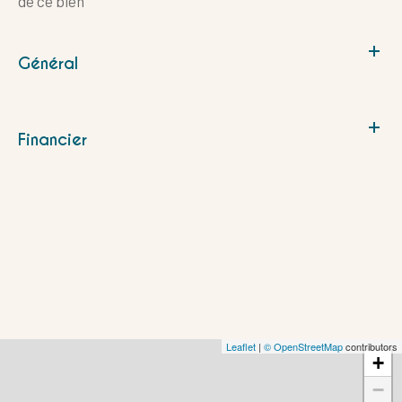
de ce bien
Général
Financier
Leaflet
|
© OpenStreetMap
contributors
+
−