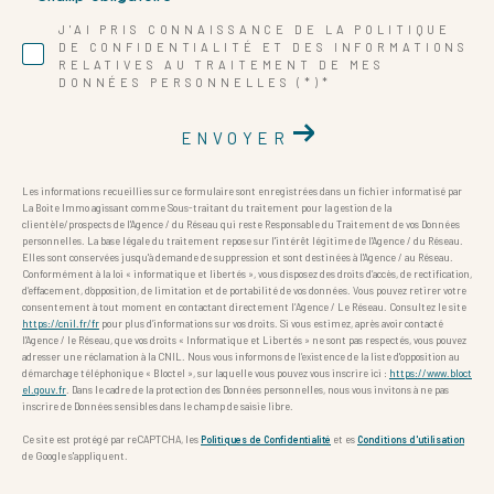
J'AI PRIS CONNAISSANCE DE LA POLITIQUE
DE CONFIDENTIALITÉ ET DES INFORMATIONS
RELATIVES AU TRAITEMENT DE MES
DONNÉES PERSONNELLES (*)*
ENVOYER
Les informations recueillies sur ce formulaire sont enregistrées dans un fichier informatisé par
La Boite Immo agissant comme Sous-traitant du traitement pour la gestion de la
clientèle/prospects de l'Agence / du Réseau qui reste Responsable du Traitement de vos Données
personnelles. La base légale du traitement repose sur l'intérêt légitime de l'Agence / du Réseau.
Elles sont conservées jusqu'à demande de suppression et sont destinées à l'Agence / au Réseau.
Conformément à la loi « informatique et libertés », vous disposez des droits d’accès, de rectification,
d’effacement, d’opposition, de limitation et de portabilité de vos données. Vous pouvez retirer votre
consentement à tout moment en contactant directement l’Agence / Le Réseau. Consultez le site
https://cnil.fr/fr
pour plus d’informations sur vos droits. Si vous estimez, après avoir contacté
l'Agence / le Réseau, que vos droits « Informatique et Libertés » ne sont pas respectés, vous pouvez
adresser une réclamation à la CNIL. Nous vous informons de l’existence de la liste d'opposition au
démarchage téléphonique « Bloctel », sur laquelle vous pouvez vous inscrire ici :
https://www.bloct
el.gouv.fr
. Dans le cadre de la protection des Données personnelles, nous vous invitons à ne pas
inscrire de Données sensibles dans le champ de saisie libre.
Ce site est protégé par reCAPTCHA, les
Politiques de Confidentialité
et es
Conditions d'utilisation
de Google s'appliquent.