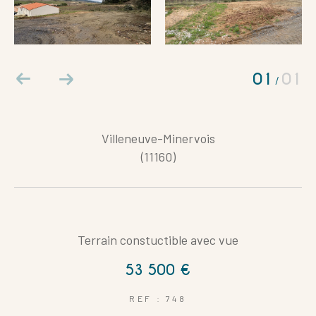
Coups de coeur
Exclusivités
Nouveautés
01
01
/
RECHERCHER
Villeneuve-Minervois
(11160)
Terrain constuctible avec vue
53 500 €
REF : 748