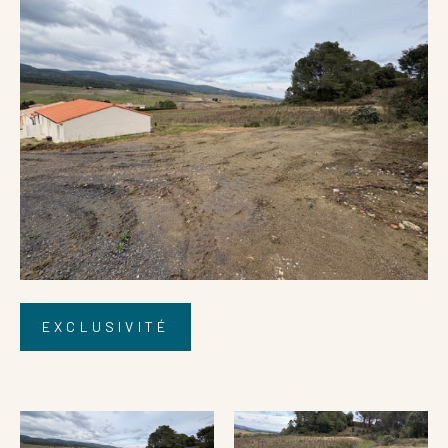
Référence
AFFINER LES CRITÈRES
EXCLUSIVITÉ
Terrasse
Parking
Piscine
FILTRER PAR