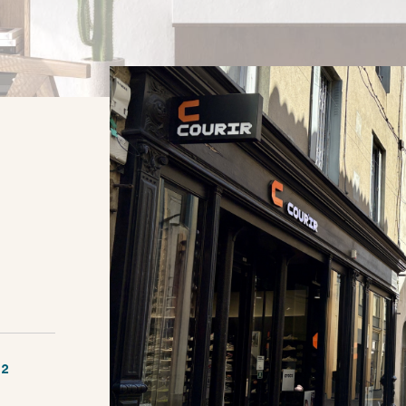
²
AFFIN