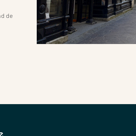
Terrasse
nd de
FILTRER PAR
Exclusivités
RECHERCHER
e