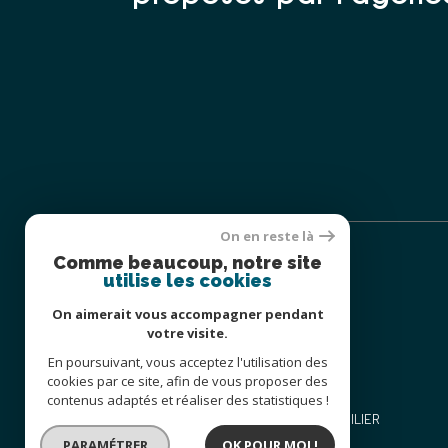
On en reste là
Comme beaucoup, notre site
utilise les cookies
On aimerait vous accompagner pendant
HUMAN IMMOBILIER
votre visite.
En poursuivant, vous acceptez l'utilisation des
0677954882
cookies par ce site, afin de vous proposer des
carcassonne@human-immobilier.fr
contenus adaptés et réaliser des statistiques !
66 RUE ANTOINE MARTY HUMAN IMMOBILIER
PARAMÉTRER
OK POUR MOI !